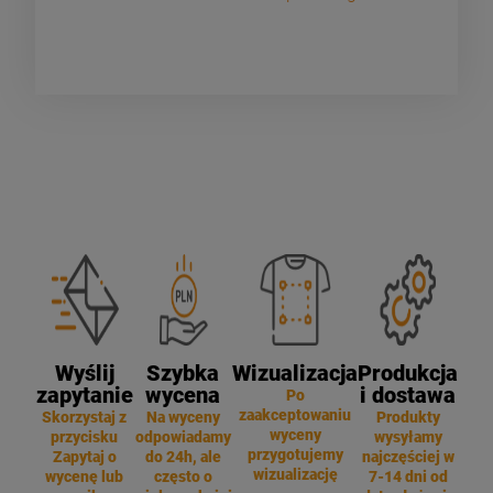
Wyślij
Szybka
Wizualizacja
Produkcja
zapytanie
wycena
i dostawa
Po
zaakceptowaniu
Skorzystaj z
Na wyceny
Produkty
wyceny
przycisku
odpowiadamy
wysyłamy
przygotujemy
Zapytaj o
do 24h, ale
najczęściej w
wizualizację
wycenę lub
często o
7-14 dni od