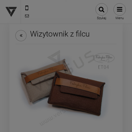
12 307 25 82
biuro@versus-reklama.pl
Szukaj
Menu
Wizytownik z filcu