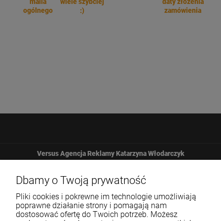
maila
wiele szybciej
daty złożenia
ogólnego
:)
zamówienia
Versus Agencja Reklamy Katarzyna Włodarczyk
Żbicka 161
Dbamy o Twoją prywatność
Pliki cookies i pokrewne im technologie umożliwiają
32-065 Krzeszowice
poprawne działanie strony i pomagają nam
dostosować ofertę do Twoich potrzeb. Możesz