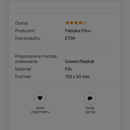
Ocena:
Producent:
Fabryka Filcu
Kod produktu:
ET04
Proponowana metoda
znakowania:
Grawer/Nadruk
Materiał:
Filc
Rozmiar:
102 x 63 mm
poleć
dodaj
znajomemu
opinię