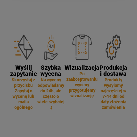
Wyślij
Szybka
Wizualizacja
Produkcja
zapytanie
wycena
i dostawa
Po
zaakceptowaniu
Skorzystaj z
Na wyceny
Produkty
wyceny
przycisku
odpowiadamy
wysyłamy
przygotujemy
Zapytaj o
do 24h, ale
najczęściej w
wizualizację
wycenę lub
często o
7-14 dni od
maila
wiele szybciej
daty złożenia
ogólnego
:)
zamówienia