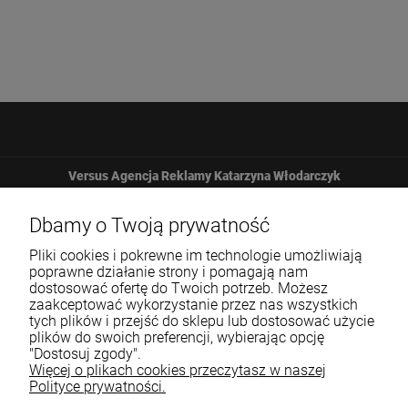
Versus Agencja Reklamy Katarzyna Włodarczyk
Żbicka 161
Dbamy o Twoją prywatność
Pliki cookies i pokrewne im technologie umożliwiają
32-065 Krzeszowice
poprawne działanie strony i pomagają nam
dostosować ofertę do Twoich potrzeb. Możesz
zaakceptować wykorzystanie przez nas wszystkich
12 307 25 82
tych plików i przejść do sklepu lub dostosować użycie
plików do swoich preferencji, wybierając opcję
biuro@versus-reklama.pl
"Dostosuj zgody".
Więcej o plikach cookies przeczytasz w naszej
Polityce prywatności.