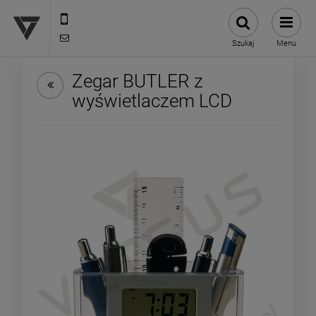
12 307 25 82
biuro@versus-reklama.pl
Szukaj
Menu
Zegar BUTLER z
wyświetlaczem LCD