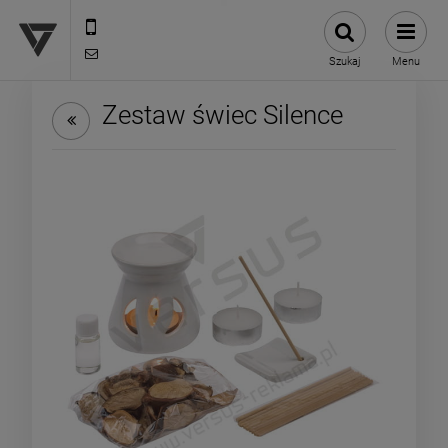
12 307 25 82
biuro@versus-reklama.pl
Szukaj
Menu
Zestaw świec Silence