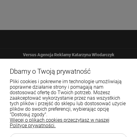
Versus Agencja Reklamy Katarzyna Włodarczyk
Żbicka 161
Dbamy o Twoją prywatność
Pliki cookies i pokrewne im technologie umożliwiają
32-065 Krzeszowice
poprawne działanie strony i pomagają nam
dostosować ofertę do Twoich potrzeb. Możesz
zaakceptować wykorzystanie przez nas wszystkich
12 307 25 82
tych plików i przejść do sklepu lub dostosować użycie
plików do swoich preferencji, wybierając opcję
biuro@versus-reklama.pl
"Dostosuj zgody".
Więcej o plikach cookies przeczytasz w naszej
Polityce prywatności.
Pomoc