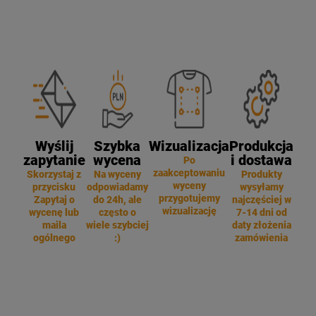
Wyślij
Szybka
Wizualizacja
Produkcja
zapytanie
wycena
i dostawa
Po
zaakceptowaniu
Skorzystaj z
Na wyceny
Produkty
wyceny
przycisku
odpowiadamy
wysyłamy
przygotujemy
Zapytaj o
do 24h, ale
najczęściej w
wizualizację
wycenę lub
często o
7-14 dni od
maila
wiele szybciej
daty złożenia
ogólnego
:)
zamówienia