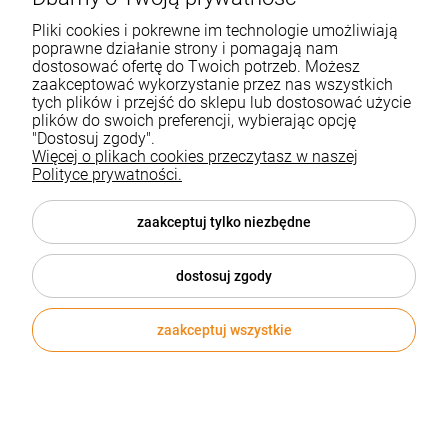
EKO
Pliki cookies i pokrewne im technologie umożliwiają
poprawne działanie strony i pomagają nam
dostosować ofertę do Twoich potrzeb. Możesz
zaakceptować wykorzystanie przez nas wszystkich
tych plików i przejść do sklepu lub dostosować użycie
plików do swoich preferencji, wybierając opcję
"Dostosuj zgody".
Więcej o plikach cookies przeczytasz w naszej
Polityce prywatności.
zaakceptuj tylko niezbędne
dostosuj zgody
zaakceptuj wszystkie
Drewniana deska do sera
Kod produktu:
V5224
121,71 zł