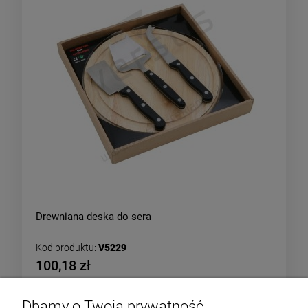
Drewniana deska do sera
Kod produktu:
V5229
100,18 zł
Dbamy o Twoją prywatność