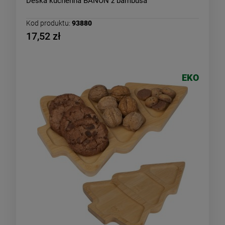
Deska kuchenna BANON z bambusa
Kod produktu:
93880
17,52 zł
EKO