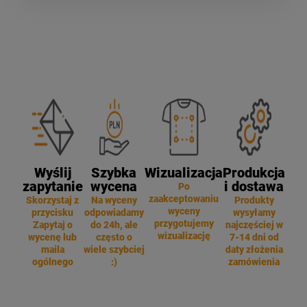
Wyślij
Szybka
Wizualizacja
Produkcja
zapytanie
wycena
i dostawa
Po
zaakceptowaniu
Skorzystaj z
Na wyceny
Produkty
wyceny
przycisku
odpowiadamy
wysyłamy
przygotujemy
Zapytaj o
do 24h, ale
najczęściej w
wizualizację
wycenę lub
często o
7-14 dni od
maila
wiele szybciej
daty złożenia
ogólnego
:)
zamówienia