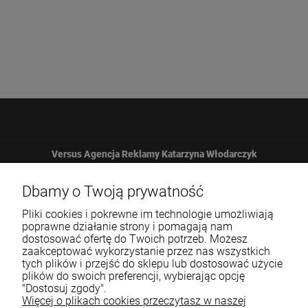
Versus Agencja Reklamy Katarzyna Włodarczyk
Żbicka 161
Dbamy o Twoją prywatność
Pliki cookies i pokrewne im technologie umożliwiają
32-065 Krzeszowice
poprawne działanie strony i pomagają nam
dostosować ofertę do Twoich potrzeb. Możesz
zaakceptować wykorzystanie przez nas wszystkich
12 307 25 82
tych plików i przejść do sklepu lub dostosować użycie
plików do swoich preferencji, wybierając opcję
biuro@versus-reklama.pl
"Dostosuj zgody".
Więcej o plikach cookies przeczytasz w naszej