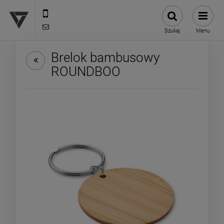
12 307 25 82
biuro@versus-reklama.pl
Szukaj
Menu
Brelok bambusowy
ROUNDBOO