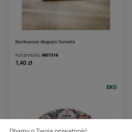
Bambusowy długopis Sumatra
Kod produktu:
MO7318
1,40 zł
EKO
Dbamy o Twoją prywatność