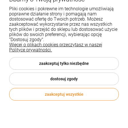
Pliki cookies i pokrewne im technologie umożliwiają
poprawne działanie strony i pomagają nam
dostosować ofertę do Twoich potrzeb. Możesz
zaakceptować wykorzystanie przez nas wszystkich
tych plików i przejść do sklepu lub dostosować użycie
plików do swoich preferencji, wybierając opcję
"Dostosuj zgody".
Więcej o plikach cookies przeczytasz w naszej
Polityce prywatności.
Bambusowy wachlarz z nadrukiem full kolor
zaakceptuj tylko niezbędne
Kod produktu:
MPFN03
zapytaj o cenę
dostosuj zgody
zaakceptuj wszystkie
EKO