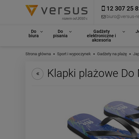
12 307 25 8
biuro@versus-re
Do
Do
Gadżety
J
biura
pisania
elektroniczne i
akcesoria
Strona główna
Sport i wypoczynek
Gadżety na plażę
Jap
Klapki plażowe Do 