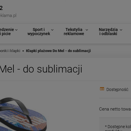
2
klama.pl
edzenie
Sport i
Tekstylia
Narzędzia
i picie
wypoczynek
reklamowe
i odblaski
onki i klapki
Klapki plażowe Do Mel - do sublimacji
Mel - do sublimacji
Dostępność:
Cena netto towa
*
Dostępne kol