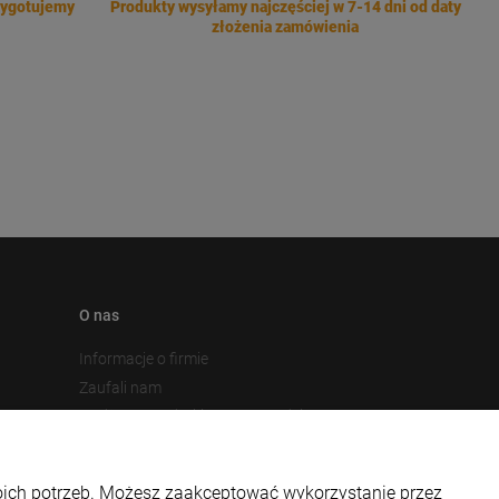
zygotujemy
Produkty wysyłamy najczęściej w 7-14 dni od daty
złożenia zamówienia
O nas
Informacje o firmie
Zaufali nam
Gadżety z nadrukiem w 48 godzin
Gadżety reklamowe - inspiracje
Gadżety dla instytucji publicznych
woich potrzeb. Możesz zaakceptować wykorzystanie przez