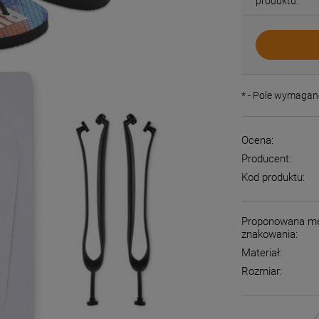
produktu:
*
- Pole wymagan
Ocena:
Producent:
Kod produktu:
Proponowana m
znakowania:
Materiał:
Rozmiar: