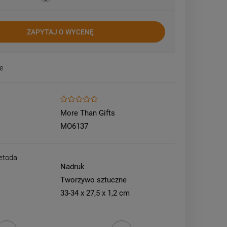
ZAPYTAJ O WYCENĘ
e
More Than Gifts
MO6137
etoda
Nadruk
Tworzywo sztuczne
33-34 x 27,5 x 1,2 cm