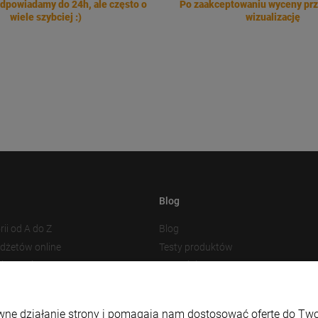
dpowiadamy do 24h, ale często o
Po zaakceptowaniu wyceny pr
wiele szybciej :)
wizualizację
Blog
rii od A do Z
Blog
adżetów online
Testy produktów
akowania
Nowości
 plików cookies
Prezentacja produktu
Baza Wiedzy
rawne działanie strony i pomagają nam dostosować ofertę do T