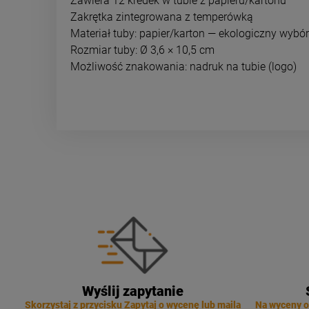
Zawiera 12 kredek w tubie z papieru/kartonu
Zakrętka zintegrowana z temperówką
Materiał tuby: papier/karton — ekologiczny wybór
Rozmiar tuby: Ø 3,6 × 10,5 cm
Możliwość znakowania: nadruk na tubie (logo)
Wyślij zapytanie
Skorzystaj z przycisku Zapytaj o wycenę lub maila
Na wyceny o