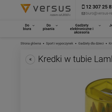
12 307 25 8
biuro@versus-re
Do
Do
Gadżety
J
biura
pisania
elektroniczne i
akcesoria
Strona główna
Sport i wypoczynek
Gadżety dla dzieci
Kr
Kredki w tubie Lam