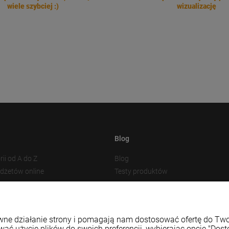
wiele szybciej :)
wizualizację
Blog
rii od A do Z
Blog
adżetów online
Testy produktów
akowania
Nowości
 plików cookies
Prezentacja produktu
Baza Wiedzy
rawne działanie strony i pomagają nam dostosować ofertę do T
wać użycie plików do swoich preferencji, wybierając opcję "Dost