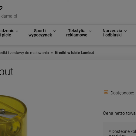
2
klama.pl
edzenie
Sport i
Tekstylia
Narzędzia
i picie
wypoczynek
reklamowe
i odblaski
edki i zestawy do malowania
Kredki w tubie Lambut
but
Dostępność:
Cena netto towa
*
Dostępne kol