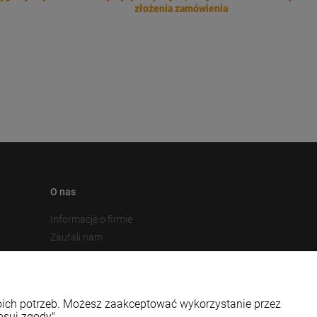
złożenia zamówienia
O nas
Informacje o firmie
Zaufali nam
Gadżety z nadrukiem w 48 godzin
Gadżety reklamowe - inspiracje
Gadżety dla instytucji publicznych
woich potrzeb. Możesz zaakceptować wykorzystanie przez
Nasza marka upominków z filcu - Fabryka Filcu
osuj zgody".