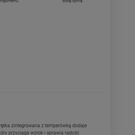
 znajomemu
dodaj opinię
krętka zintegrowana z temperówką dodaje
tóry przyciąga wzrok i sprawia radość