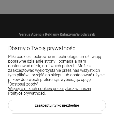
Versus Agencja Reklamy Katarzyna Włodarczyk
Żbicka 161
Dbamy o Twoją prywatność
Pliki cookies i pokrewne im technologie umożliwiają
32-065 Krzeszowice
poprawne działanie strony i pomagają nam
dostosować ofertę do Twoich potrzeb. Możesz
zaakceptować wykorzystanie przez nas wszystkich
12 307 25 82
tych plików i przejść do sklepu lub dostosować użycie
plików do swoich preferencji, wybierając opcję
biuro@versus-reklama.pl
"Dostosuj zgody".
Więcej o plikach cookies przeczytasz w naszej
Polityce prywatności.
Pomoc
zaakceptuj tylko niezbędne
Blog