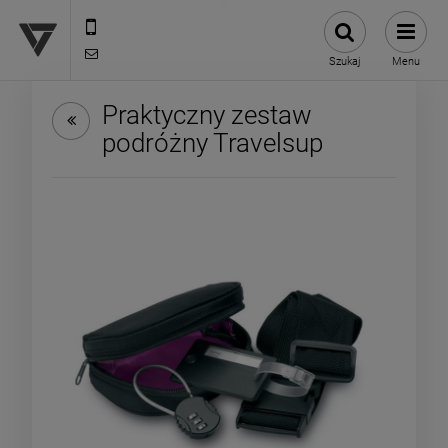
12 307 25 82
biuro@versus-reklama.pl
Szukaj
Menu
Praktyczny zestaw
podróżny Travelsup