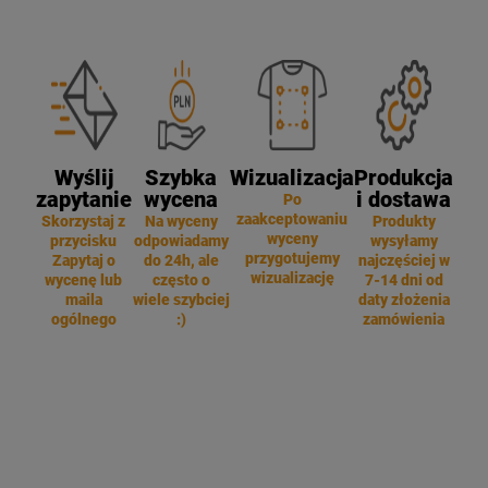
Wyślij
Szybka
Wizualizacja
Produkcja
zapytanie
wycena
i dostawa
Po
zaakceptowaniu
Skorzystaj z
Na wyceny
Produkty
wyceny
przycisku
odpowiadamy
wysyłamy
przygotujemy
Zapytaj o
do 24h, ale
najczęściej w
wizualizację
wycenę lub
często o
7-14 dni od
maila
wiele szybciej
daty złożenia
ogólnego
:)
zamówienia