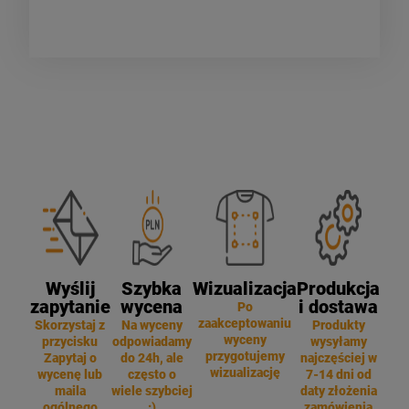
Wyślij
Szybka
Wizualizacja
Produkcja
zapytanie
wycena
i dostawa
Po
zaakceptowaniu
Skorzystaj z
Na wyceny
Produkty
wyceny
przycisku
odpowiadamy
wysyłamy
przygotujemy
Zapytaj o
do 24h, ale
najczęściej w
wizualizację
wycenę lub
często o
7-14 dni od
maila
wiele szybciej
daty złożenia
ogólnego
:)
zamówienia