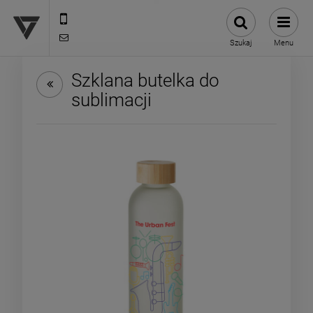
12 307 25 82
biuro@versus-reklama.pl
Szukaj
Menu
Szklana butelka do
sublimacji