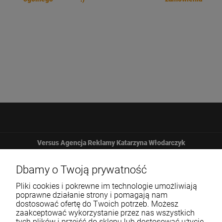
Versus Agencja Reklamy Katarzyna Włodarczyk
Żbicka 161
Dbamy o Twoją prywatność
Pliki cookies i pokrewne im technologie umożliwiają
32-065 Krzeszowice
poprawne działanie strony i pomagają nam
dostosować ofertę do Twoich potrzeb. Możesz
zaakceptować wykorzystanie przez nas wszystkich
12 307 25 82
tych plików i przejść do sklepu lub dostosować użycie