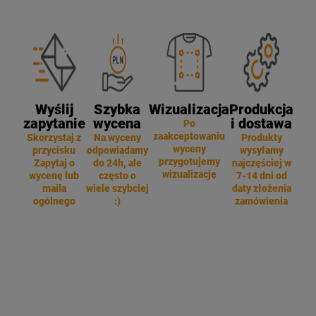
Wyślij
Szybka
Wizualizacja
Produkcja
zapytanie
wycena
i dostawa
Po
zaakceptowaniu
Skorzystaj z
Na wyceny
Produkty
wyceny
przycisku
odpowiadamy
wysyłamy
przygotujemy
Zapytaj o
do 24h, ale
najczęściej w
wizualizację
wycenę lub
często o
7-14 dni od
maila
wiele szybciej
daty złożenia
ogólnego
:)
zamówienia