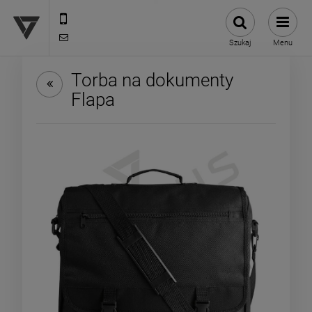
12 307 25 82
biuro@versus-reklama.pl
Szukaj
Menu
Torba na dokumenty
Flapa