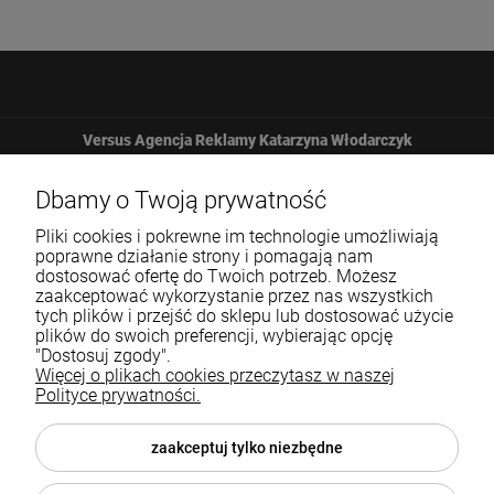
Versus Agencja Reklamy Katarzyna Włodarczyk
Żbicka 161
Dbamy o Twoją prywatność
Pliki cookies i pokrewne im technologie umożliwiają
32-065 Krzeszowice
poprawne działanie strony i pomagają nam
dostosować ofertę do Twoich potrzeb. Możesz
zaakceptować wykorzystanie przez nas wszystkich
12 307 25 82
tych plików i przejść do sklepu lub dostosować użycie
plików do swoich preferencji, wybierając opcję
biuro@versus-reklama.pl
"Dostosuj zgody".
Więcej o plikach cookies przeczytasz w naszej
Polityce prywatności.
Pomoc
zaakceptuj tylko niezbędne
Blog