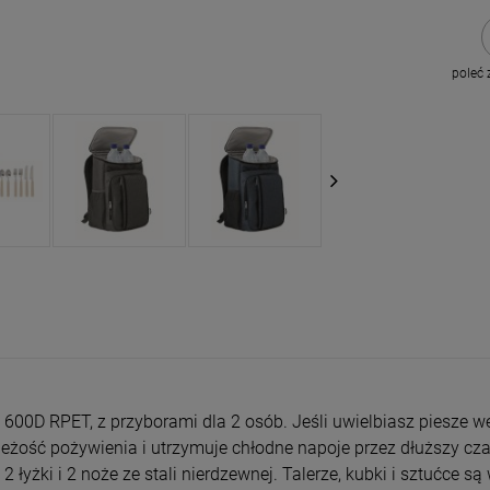
poleć
600D RPET, z przyborami dla 2 osób. Jeśli uwielbiasz piesze wędr
ość pożywienia i utrzymuje chłodne napoje przez dłuższy czas
e, 2 łyżki i 2 noże ze stali nierdzewnej. Talerze, kubki i sztućc