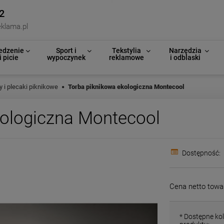
2
klama.pl
edzenie
Sport i
Tekstylia
Narzędzia
i picie
wypoczynek
reklamowe
i odblaski
y i plecaki piknikowe
Torba piknikowa ekologiczna Montecool
kologiczna Montecool
Dostępność:
Cena netto towa
*
Dostępne kol