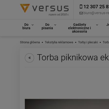
12 307 25 8
biuro@versus-re
Do
Do
Gadżety
J
biura
pisania
elektroniczne i
akcesoria
Strona główna
Tekstylia reklamowe
Torby i plecaki
Torb
Torba piknikowa e