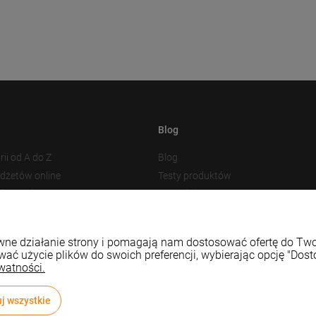
Blog
rii od A do Z
Blog
adżetów online
Testy produktów
akowania
Nowości
 plików cookies
Prezentacja produktu
Baza Wiedzy
rawne działanie strony i pomagają nam dostosować ofertę do T
wać użycie plików do swoich preferencji, wybierając opcję "Dost
watności.
j wszystkie