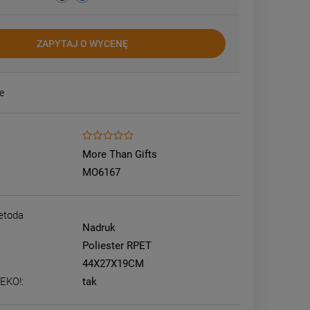
ZAPYTAJ O WYCENĘ
e
More Than Gifts
MO6167
etoda
Nadruk
Poliester RPET
44X27X19CM
 EKO!:
tak