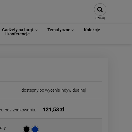
Szukaj
Gadżety na targi
Tematyczne
Kolekcje
i konferencje
dostępny po wycenie indywidualnej
121,53 zł
ru bez znakowania:
ory