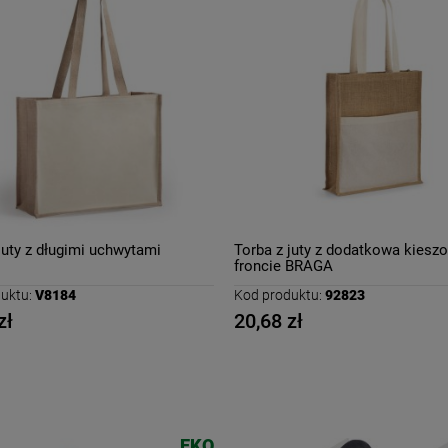
juty z długimi uchwytami
Torba z juty z dodatkowa kiesz
froncie BRAGA
uktu:
V8184
Kod produktu:
92823
zł
20,68 zł
EKO