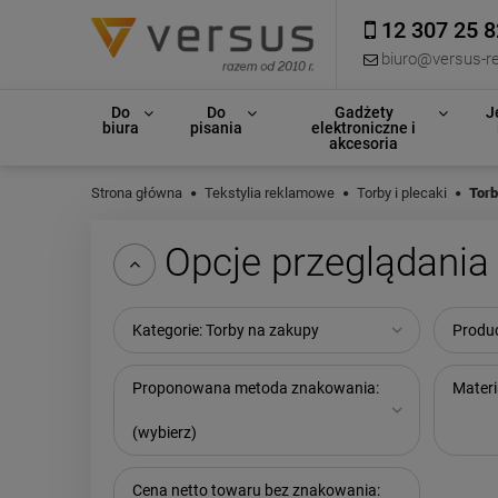
12 307 25 8
biuro@versus-re
Do
Do
Gadżety
J
biura
pisania
elektroniczne i
akcesoria
Strona główna
Tekstylia reklamowe
Torby i plecaki
Torb
Opcje przeglądania
Kategorie: Torby na zakupy
Produc
Proponowana metoda znakowania:
Materi
(wybierz)
Cena netto towaru bez znakowania: