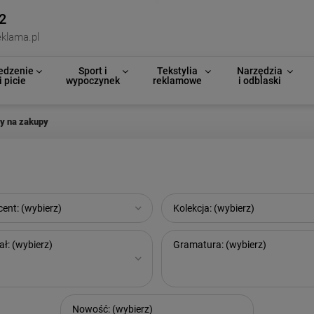
2
klama.pl
edzenie
Sport i
Tekstylia
Narzędzia
i picie
wypoczynek
reklamowe
i odblaski
y na zakupy
ent: (wybierz)
Kolekcja: (wybierz)
ał: (wybierz)
Gramatura: (wybierz)
Nowość: (wybierz)