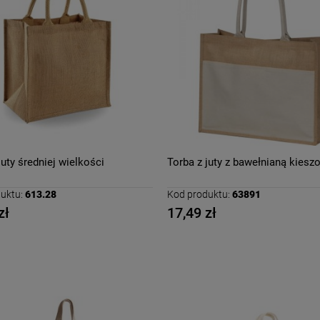
juty średniej wielkości
Torba z juty z bawełnianą kiesz
uktu:
613.28
Kod produktu:
63891
zł
17,49 zł